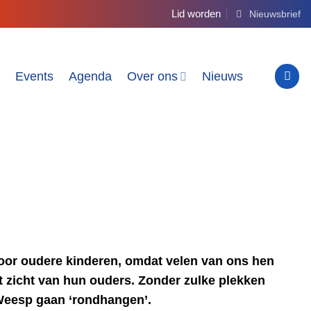
Lid worden
Nieuwsbrief
e
Events
Agenda
Over ons
Nieuws
voor oudere kinderen, omdat velen van ons hen
 zicht van hun ouders. Zonder zulke plekken
Weesp gaan ‘rondhangen’.