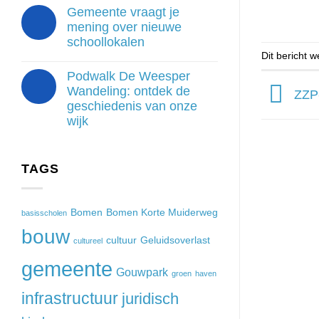
Gemeente vraagt je
mening over nieuwe
schoollokalen
Dit bericht 
Podwalk De Weesper
Wandeling: ontdek de
ZZP-
geschiedenis van onze
wijk
TAGS
Bomen
Bomen Korte Muiderweg
basisscholen
bouw
cultuur
Geluidsoverlast
cultureel
gemeente
Gouwpark
groen
haven
infrastructuur
juridisch