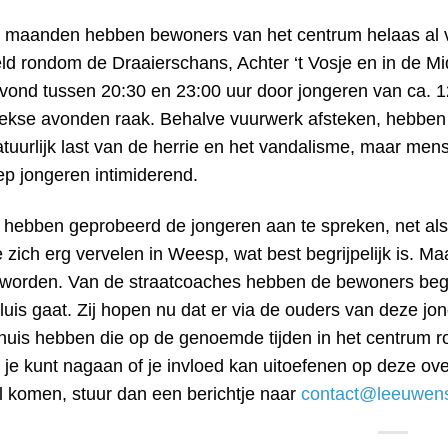
 maanden hebben bewoners van het centrum helaas al veel
ld rondom de Draaierschans, Achter ‘t Vosje en in de Mid
vond tussen 20:30 en 23:00 uur door jongeren van ca. 12
kse avonden raak. Behalve vuurwerk afsteken, hebben
uurlijk last van de herrie en het vandalisme, maar mens
ep jongeren intimiderend.
hebben geprobeerd de jongeren aan te spreken, net als 
 zich erg vervelen in Weesp, wat best begrijpelijk is. Ma
worden. Van de straatcoaches hebben de bewoners begr
is gaat. Zij hopen nu dat er via de ouders van deze jong
n huis hebben die op de genoemde tijden in het centru
s je kunt nagaan of je invloed kan uitoefenen op deze ove
il komen, stuur dan een berichtje naar
contact@leeuwensl