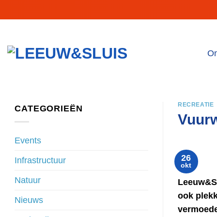
Ga
naar
inhoud
On
RECREATIE
CATEGORIEËN
Vuurw
Events
26
Infrastructuur
okt
Natuur
Leeuw&Slu
ook plek
Nieuws
vermoede