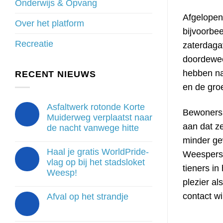
Onderwijs & Opvang
Afgelopen
Over het platform
bijvoorbee
Recreatie
zaterdaga
doordewee
hebben nat
RECENT NIEUWS
en de gro
Asfaltwerk rotonde Korte
Bewoners 
Muiderweg verplaatst naar
aan dat ze
de nacht vanwege hitte
minder ge
Haal je gratis WorldPride-
Weesperslu
vlag op bij het stadsloket
tieners i
Weesp!
plezier al
contact w
Afval op het strandje