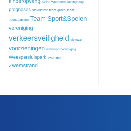
kinderopvang
Kleine Weespers
koningsdag
prognoses
stekkiefest
team-groen
team-
Team Sport&Spelen
hoogspanning
vereniging
verkeersveiligheid
viswater
voorzieningen
watersportvereniging
Weespersluispark
zwemmen
Zwemstrand