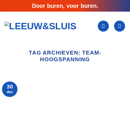
Ga
Door buren, voor buren.
naar
inhoud
TAG ARCHIEVEN:
TEAM-
HOOGSPANNING
30
dec