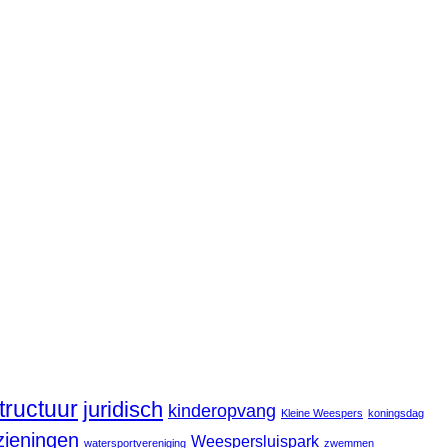
structuur
juridisch
kinderopvang
Kleine Weespers
koningsdag
zieningen
Weespersluispark
watersportvereniging
zwemmen