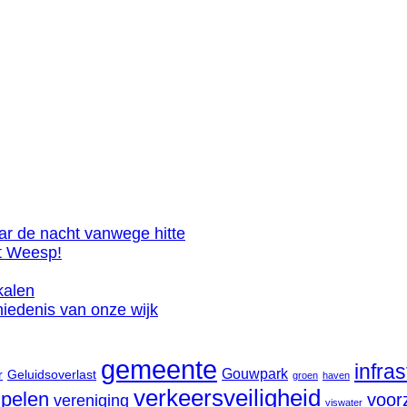
ar de nacht vanwege hitte
et Weesp!
kalen
iedenis van onze wijk
gemeente
infra
Gouwpark
r
Geluidsoverlast
groen
haven
verkeersveiligheid
pelen
voor
vereniging
viswater