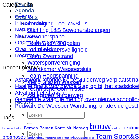
Events
Categorieën
Agenda
Events
Over ons
Infrastructuur
Vereniging Leeuw&Sluis
Natuur
Stichting L&S Bewonersbelangen
Nieuws
Bewonerspanel
Onderwijs & Opvang
Team Sport & Spelen
Over het platform
Team Verkeersveiligheid
Recreatie
Team Zwemstrand
Watersportvereniging
Recent nieuws
Buurtkamer Weespersluis
Team Hoogspanning
Asfaltwerk rotonde Korte Muiderweg verplaatst na
Veilig Glazen Wassen
Haal je gratis WorldPride-vlag op bij het stadslok
Technische Commissie
Afval op het strandje
Actiegroep Muiderweg
Gemeente vraagt je mening over nieuwe schoollo
Nieuws
Podwalk De Weesper Wandeling: ontdek de gesch
Tags
bouw
Bomen
Bomen Korte Muiderweg
cultuu
basisscholen
cultureel
Team Sport&S
prognoses
stekkiefest
team-groen
team-hoogspanning