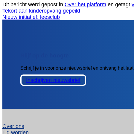
Dit bericht werd gepost in
Over het platform
en getagt
Tekort aan kinderopvang gepeild
Nieuw initiatief: leesclub
Blijf op de hoogte
Schrijf je in voor onze nieuwsbrief en ontvang het la
Inschrijven nieuwsbrief
Over ons
Lid worden