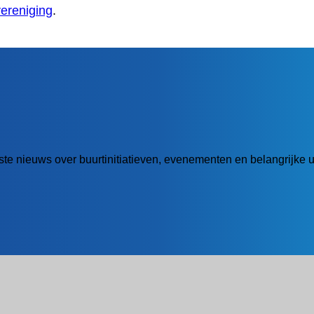
vereniging
.
atste nieuws over buurtinitiatieven, evenementen en belangrijke 