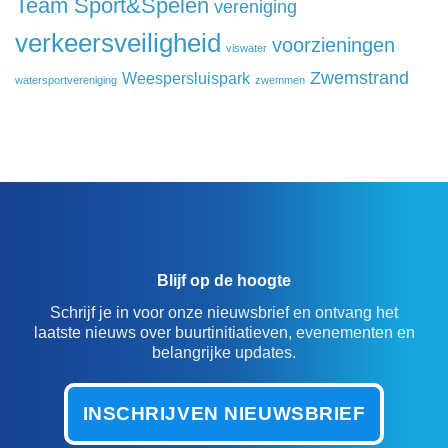
Team Sport&Spelen
vereniging
verkeersveiligheid
voorzieningen
viswater
Zwemstrand
Weespersluispark
watersportvereniging
zwemmen
Blijf op de hoogte
Schrijf je in voor onze nieuwsbrief en ontvang het
laatste nieuws over buurtinitiatieven, evenementen en
belangrijke updates.
INSCHRIJVEN NIEUWSBRIEF