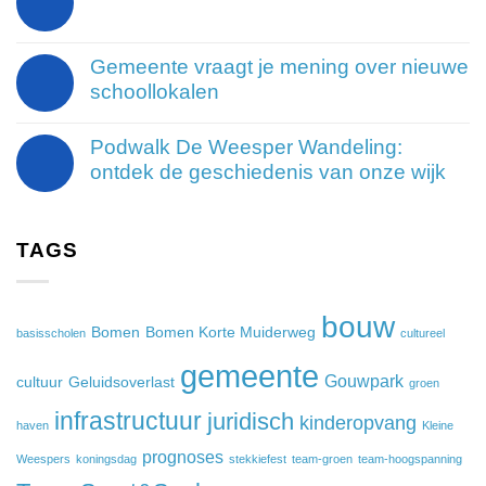
Gemeente vraagt je mening over nieuwe
schoollokalen
Podwalk De Weesper Wandeling:
ontdek de geschiedenis van onze wijk
TAGS
bouw
Bomen
Bomen Korte Muiderweg
basisscholen
cultureel
gemeente
Gouwpark
cultuur
Geluidsoverlast
groen
infrastructuur
juridisch
kinderopvang
haven
Kleine
prognoses
Weespers
koningsdag
stekkiefest
team-groen
team-hoogspanning