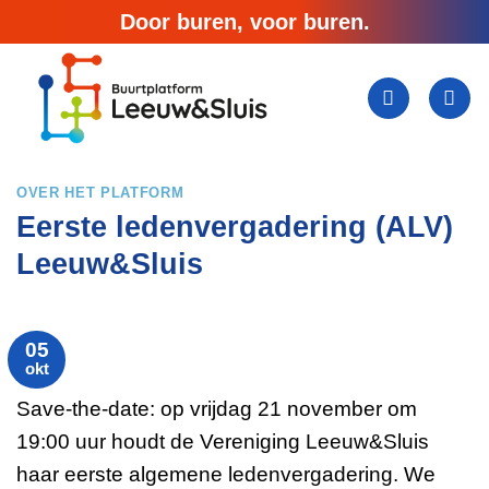
Ga
Door buren, voor buren.
naar
inhoud
OVER HET PLATFORM
Eerste ledenvergadering (ALV)
Leeuw&Sluis
05
okt
Save-the-date: op vrijdag 21 november om
19:00 uur houdt de Vereniging Leeuw&Sluis
haar eerste algemene ledenvergadering. We