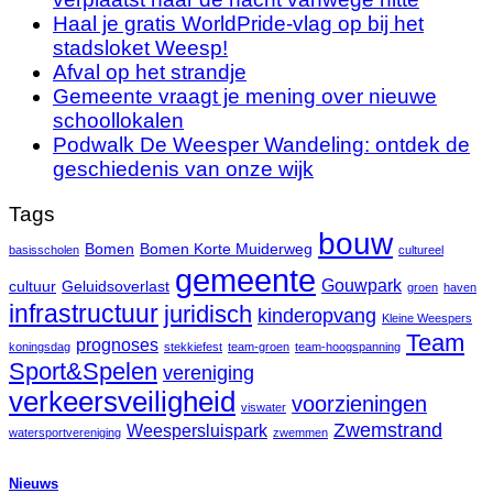
Haal je gratis WorldPride-vlag op bij het
stadsloket Weesp!
Afval op het strandje
Gemeente vraagt je mening over nieuwe
schoollokalen
Podwalk De Weesper Wandeling: ontdek de
geschiedenis van onze wijk
Tags
bouw
Bomen
Bomen Korte Muiderweg
basisscholen
cultureel
gemeente
Gouwpark
cultuur
Geluidsoverlast
groen
haven
infrastructuur
juridisch
kinderopvang
Kleine Weespers
Team
prognoses
koningsdag
stekkiefest
team-groen
team-hoogspanning
Sport&Spelen
vereniging
verkeersveiligheid
voorzieningen
viswater
Zwemstrand
Weespersluispark
watersportvereniging
zwemmen
Nieuws