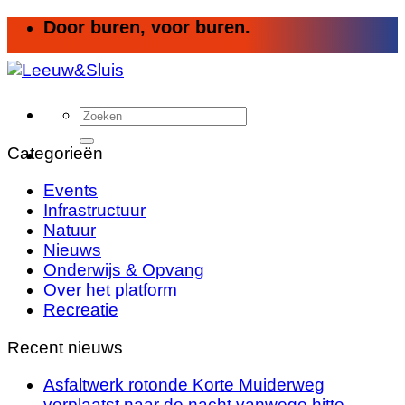
Ga
Door buren, voor buren.
naar
inhoud
Categorieën
Events
Infrastructuur
Natuur
Nieuws
Onderwijs & Opvang
Over het platform
Recreatie
Recent nieuws
Asfaltwerk rotonde Korte Muiderweg
verplaatst naar de nacht vanwege hitte