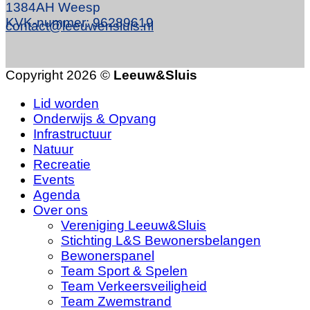
1384AH Weesp
KVK-nummer: 96289619
contact@leeuwensluis.nl
Copyright 2026 ©
Leeuw&Sluis
Lid worden
Onderwijs & Opvang
Infrastructuur
Natuur
Recreatie
Events
Agenda
Over ons
Vereniging Leeuw&Sluis
Stichting L&S Bewonersbelangen
Bewonerspanel
Team Sport & Spelen
Team Verkeersveiligheid
Team Zwemstrand