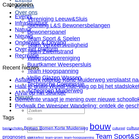
Categorieën
Agenda
Over ons
Events
Vereniging Leeuw&Sluis
Infrastructuur
Stichting L&S Bewonersbelangen
Natuur
Bewonerspanel
Nieuws
Team Sport & Spelen
Onderwijs & Opvang
Team Verkeersveiligheid
Over het platform
Team Zwemstrand
Recreatie
Watersportvereniging
Buurtkamer Weespersluis
Recent nieuws
Team Hoogspanning
Veilig Glazen Wassen
Asfaltwerk rotonde Korte Muiderweg verplaatst na
Technische Commissie
Haal je gratis WorldPride-vlag op bij het stadslok
Actiegroep Muiderweg
Afval op het strandje
Nieuws
Gemeente vraagt je mening over nieuwe schoollo
Podwalk De Weesper Wandeling: ontdek de gesch
Tags
bouw
Bomen
Bomen Korte Muiderweg
cultuu
basisscholen
cultureel
Team Sport&S
prognoses
stekkiefest
team-groen
team-hoogspanning