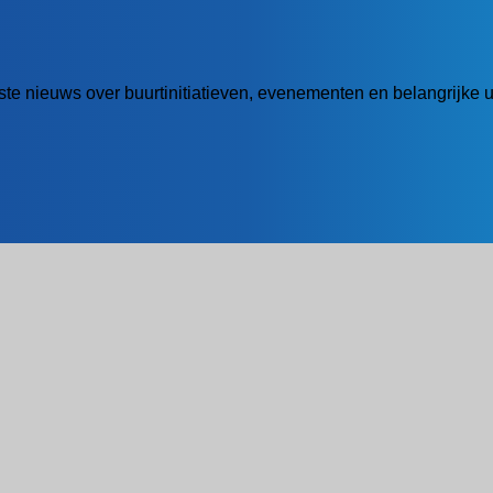
atste nieuws over buurtinitiatieven, evenementen en belangrijke 