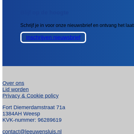
Blijf op de hoogte
Schrijf je in voor onze nieuwsbrief en ontvang het la
Inschrijven nieuwsbrief
Over ons
Lid worden
Privacy & Cookie policy
Fort Diemerdamstraat 71a
1384AH Weesp
KVK-nummer: 96289619
contact@leeuwensluis.nl