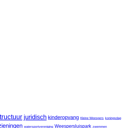
structuur
juridisch
kinderopvang
Kleine Weespers
koningsdag
zieningen
Weespersluispark
watersportvereniging
zwemmen