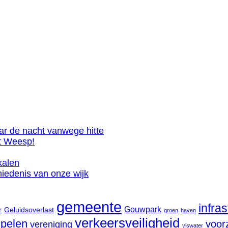
ar de nacht vanwege hitte
et Weesp!
kalen
iedenis van onze wijk
gemeente
infra
Gouwpark
r
Geluidsoverlast
groen
haven
verkeersveiligheid
pelen
voor
vereniging
viswater