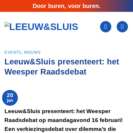
Ga
Door buren, voor buren.
naar
inhoud
EVENTS
,
NIEUWS
Leeuw&Sluis presenteert: het
Weesper Raadsdebat
20
jan
Leeuw&Sluis presenteert: het Weesper
Raadsdebat op maandagavond 16 februari!
Een verkiezingsdebat over dilemma’s die