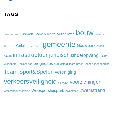
TAGS
bouw
Bomen
Bomen Korte Muiderweg
basisscholen
cultureel
gemeente
Gouwpark
cultuur
Geluidsoverlast
groen
infrastructuur
juridisch
kinderopvang
haven
Kleine
prognoses
Weespers
koningsdag
stekkiefest
team-groen
team-hoogspanning
Team Sport&Spelen
vereniging
verkeersveiligheid
voorzieningen
viswater
Zwemstrand
Weespersluispark
watersportvereniging
zwemmen