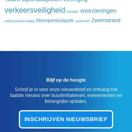
verkeersveiligheid
voorzieningen
viswater
Zwemstrand
Weespersluispark
watersportvereniging
zwemmen
Blijf op de hoogte
Schrijf je in voor onze nieuwsbrief en ontvang het
laatste nieuws over buurtinitiatieven, evenementen en
belangrijke updates.
INSCHRIJVEN NIEUWSBRIEF