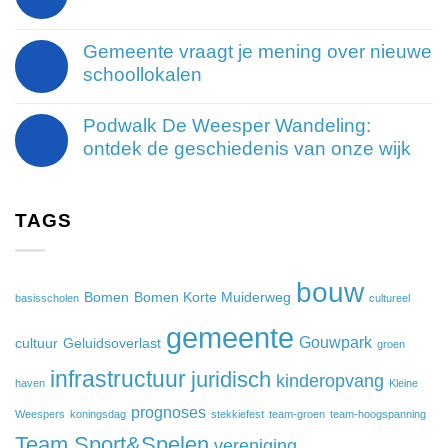
Gemeente vraagt je mening over nieuwe
schoollokalen
Podwalk De Weesper Wandeling:
ontdek de geschiedenis van onze wijk
TAGS
bouw
Bomen
Bomen Korte Muiderweg
basisscholen
cultureel
gemeente
Gouwpark
cultuur
Geluidsoverlast
groen
infrastructuur
juridisch
kinderopvang
haven
Kleine
prognoses
Weespers
koningsdag
stekkiefest
team-groen
team-hoogspanning
Team Sport&Spelen
vereniging