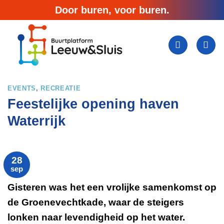
Ga
Door buren, voor buren.
naar
inhoud
EVENTS
,
RECREATIE
Feestelijke opening haven
Waterrijk
28
sep
Gisteren was het een vrolijke samenkomst op
de Groenevechtkade, waar de steigers
lonken naar levendigheid op het water.