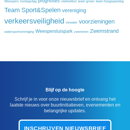
prognoses
Weespers
koningsdag
stekkiefest
team-groen
team-hoogspanning
Team Sport&Spelen
vereniging
verkeersveiligheid
voorzieningen
viswater
Zwemstrand
Weespersluispark
watersportvereniging
zwemmen
Blijf op de hoogte
Schrijf je in voor onze nieuwsbrief en ontvang het
laatste nieuws over buurtinitiatieven, evenementen en
belangrijke updates.
INSCHRIJVEN NIEUWSBRIEF