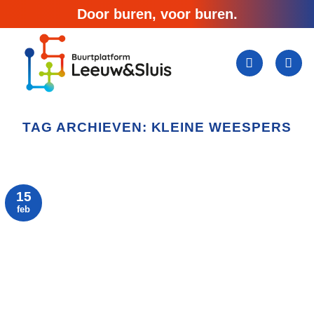
Ga
Door buren, voor buren.
naar
inhoud
TAG ARCHIEVEN:
KLEINE WEESPERS
15
feb